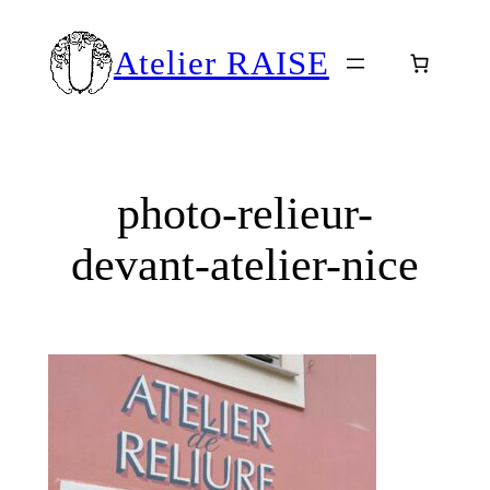
Aller
au
Atelier RAISE
contenu
photo-relieur-
devant-atelier-nice