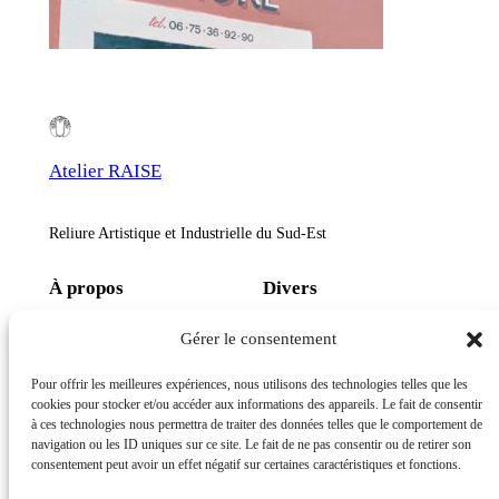
Atelier RAISE
Reliure Artistique et Industrielle du Sud-Est
À propos
Divers
Qui sommes-nous ?
Politique de confidentialité
Gérer le consentement
Le métier de Relieur d’Art
Politique de cookies (UE)
Au Religadou Nissart
Conditions générales de vente
Pour offrir les meilleures expériences, nous utilisons des technologies telles que les
Mentions légales
cookies pour stocker et/ou accéder aux informations des appareils. Le fait de consentir
à ces technologies nous permettra de traiter des données telles que le comportement de
Réseaux sociaux
navigation ou les ID uniques sur ce site. Le fait de ne pas consentir ou de retirer son
consentement peut avoir un effet négatif sur certaines caractéristiques et fonctions.
Facebook