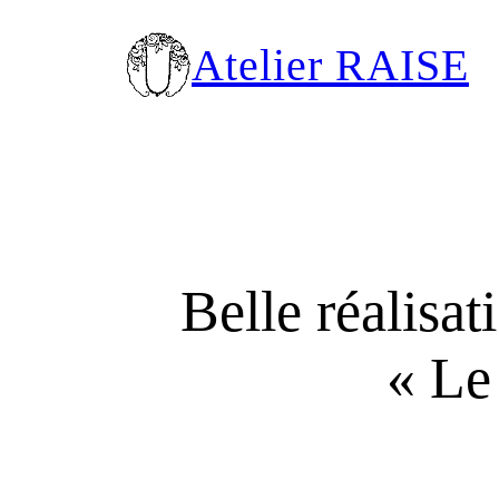
Aller
au
Atelier RAISE
contenu
Belle réalisat
« Le