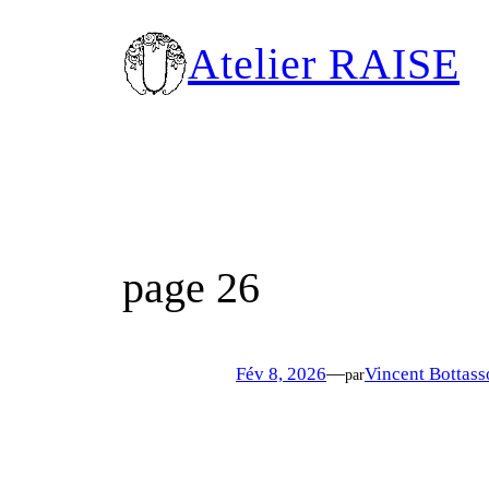
Aller
au
Atelier RAISE
contenu
page 26
Fév 8, 2026
—
Vincent Bottass
par