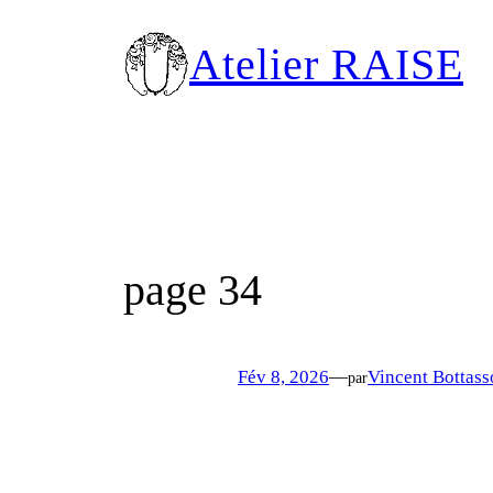
Aller
au
Atelier RAISE
contenu
page 34
Fév 8, 2026
—
Vincent Bottass
par