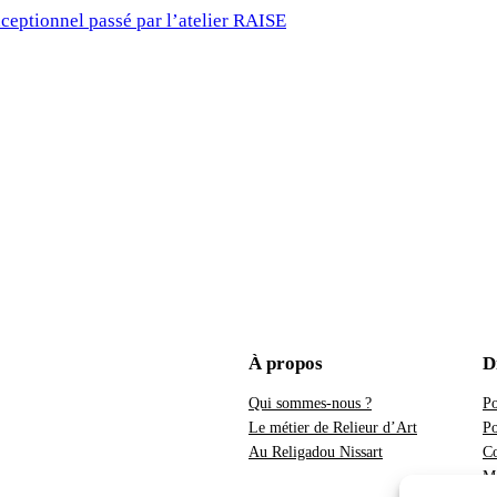
eptionnel passé par l’atelier RAISE
À propos
D
Qui sommes-nous ?
Po
Le métier de Relieur d’Art
Po
Au Religadou Nissart
Co
Me