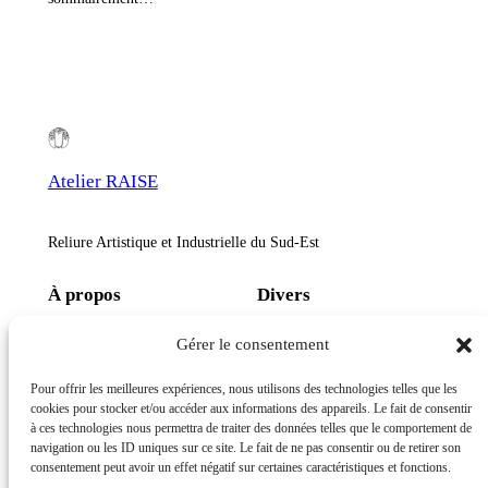
Atelier RAISE
Reliure Artistique et Industrielle du Sud-Est
À propos
Divers
Qui sommes-nous ?
Politique de confidentialité
Gérer le consentement
Le métier de Relieur d’Art
Politique de cookies (UE)
Au Religadou Nissart
Conditions générales de vente
Pour offrir les meilleures expériences, nous utilisons des technologies telles que les
Mentions légales
cookies pour stocker et/ou accéder aux informations des appareils. Le fait de consentir
à ces technologies nous permettra de traiter des données telles que le comportement de
Réseaux sociaux
navigation ou les ID uniques sur ce site. Le fait de ne pas consentir ou de retirer son
consentement peut avoir un effet négatif sur certaines caractéristiques et fonctions.
Facebook