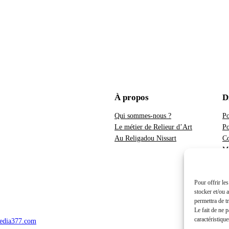
À propos
D
Qui sommes-nous ?
Po
Le métier de Relieur d’Art
Po
Au Religadou Nissart
Co
Me
Pour offrir le
stocker et/ou 
permettra de t
Le fait de ne 
caractéristique
dia377.com